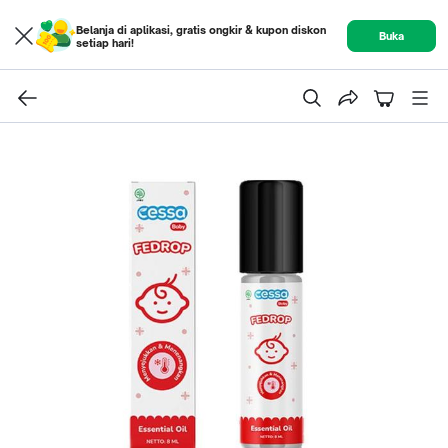
Belanja di aplikasi, gratis ongkir & kupon diskon
Buka
setiap hari!