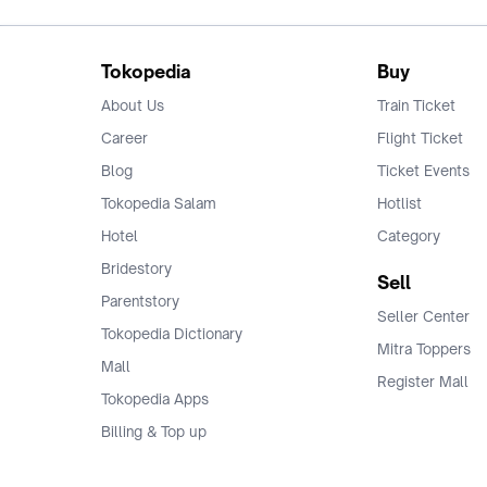
Tokopedia
Buy
About Us
Train Ticket
Career
Flight Ticket
Blog
Ticket Events
Tokopedia Salam
Hotlist
Hotel
Category
Bridestory
Sell
Parentstory
Seller Center
Tokopedia Dictionary
Mitra Toppers
Mall
Register Mall
Tokopedia Apps
Billing & Top up
Deals Tokopedia