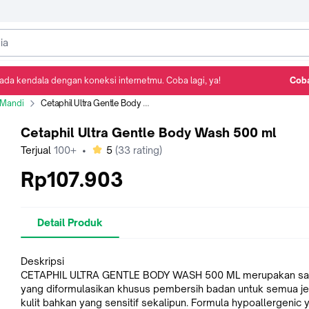
ada kendala dengan koneksi internetmu. Coba lagi, ya!
Coba
Detail Produk
Ulasan
Rekomendasi
 Mandi
Cetaphil Ultra Gentle Body Wash 500 ml
Cetaphil Ultra Gentle Body Wash 500 ml
bintang
Terjual
100+
•
5
(
33
rating)
Rp107.903
Detail Produk
Deskripsi
CETAPHIL ULTRA GENTLE BODY WASH 500 ML merupakan s
yang diformulasikan khusus pembersih badan untuk semua je
kulit bahkan yang sensitif sekalipun. Formula hypoallergenic 