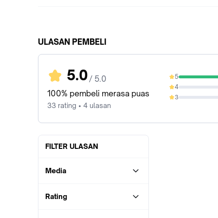
ULASAN PEMBELI
5.0
5
/ 5.0
100%
4
0%
100% pembeli merasa puas
3
0%
33 rating • 4 ulasan
FILTER ULASAN
Media
Rating