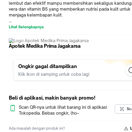
lembut dan efektif mampu membersihkan sekaligus kandung
vera dan vitamin B5 yang memberikan nutrisi pada kulit untuk
menjaga kelembapan kulit.
Indikasi Umum
Lihat Selengkapnya
Membersihkan dan membantu menjaga kelembapan dan
memberikan nutrisi pada kulit.
Apotek Medika Prima Jagakarsa
Komposisi
Aqua, Glycerin, Sodium Laureth Sulfate, Cocamidopropyl Beta
Disodium Laureth Sulfosuccinate, Betaine, Acrylates/C10-30 
Ongkir gagal ditampilkan
Acrylate Crosspolymer, Aloe Barbadensis Leaf Juice Powder, 
Acid, Glycol Distearate, Heliotropine, Hydrolyzed Wheat Prote
Klik ikon di samping untuk coba lagi
Laureth-4, Lauryl Lactate, Panthenol, Phenoxyethanol,
Polyquaternium-10, Sodium Benzoate, Sodium Citrate, Sodiu
Hydroxide.
Beli di aplikasi, makin banyak promo!
Dosis
Scan QR-nya untuk lihat barang ini di aplikasi
Sesuai kebutuhan
Sc
Tokopedia. Bebas ongkir, lho~
Aturan Pakai
Tuangkan Cetaphil Ultra Gentle Body Wash ke tangan saat ma
Ada masalah dengan produk ini?