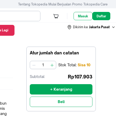
Tentang Tokopedia
Mulai Berjualan
Promo
Tokopedia Care
Masuk
Daftar
Dikirim ke
Jakarta Pusat
 Lagi
Atur jumlah dan catatan
Stok
Total
:
Sisa
10
jumlah
Rp107.903
Subtotal
+ Keranjang
Beli
abun
nis
yang