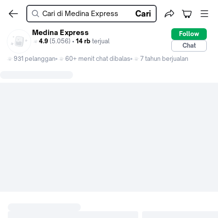
Cari
Medina Express
Follow
4.9
(5.056) •
14 rb
terjual
Chat
931 pelanggan
60+ menit chat dibalas
7 tahun berjualan