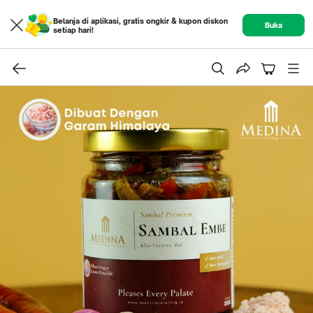
Belanja di aplikasi, gratis ongkir & kupon diskon
Buka
setiap hari!