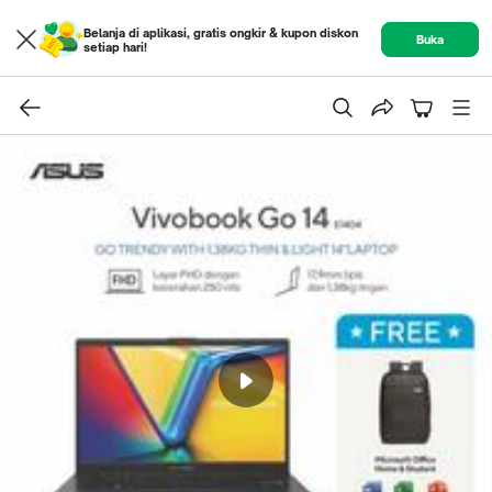
Belanja di aplikasi, gratis ongkir & kupon diskon
Buka
setiap hari!