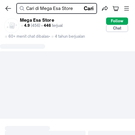
Cari
Mega Esa Store
Follow
4.9
(456) •
446
terjual
Chat
60+ menit chat dibalas
4 tahun berjualan