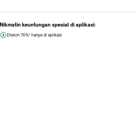
Nikmatin keuntungan spesial di aplikasi:
Diskon 70%* hanya di aplikasi
Promo khusus aplikasi
Gratis Ongkir tiap hari
Buka aplikasi dengan scan QR atau klik tombol:
Pelajari Selengkapnya