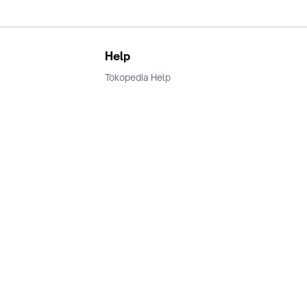
Help
Tokopedia Help
Terms and Condition
Privacy
Keamanan & Privasi
Ikuti Kami