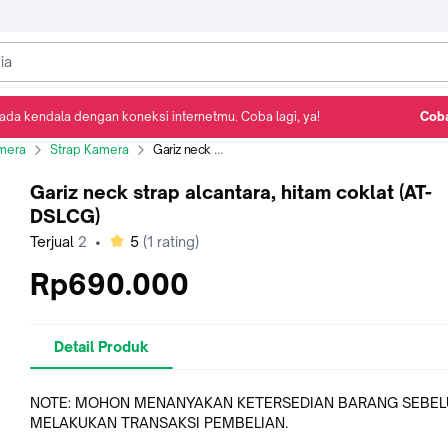
ada kendala dengan koneksi internetmu. Coba lagi, ya!
Coba
Detail Produk
Ulasan
Rekomendasi
mera
Strap Kamera
Gariz neck strap alcantara, hitam coklat (AT-DSLCG)
Gariz neck strap alcantara, hitam coklat (AT-
DSLCG)
bintang
Terjual
2
•
5
(
1
rating)
Rp690.000
Detail Produk
NOTE: MOHON MENANYAKAN KETERSEDIAN BARANG SEBE
MELAKUKAN TRANSAKSI PEMBELIAN.