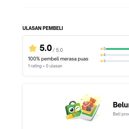
ULASAN PEMBELI
5.0
5
/ 5.0
100%
4
0%
100% pembeli merasa puas
3
0%
1 rating • 0 ulasan
Belu
Beli pro