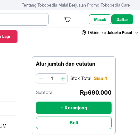
Tentang Tokopedia
Mulai Berjualan
Promo
Tokopedia Care
Masuk
Daftar
Dikirim ke
Jakarta Pusat
 Lagi
Atur jumlah dan catatan
Stok
Total
:
Sisa
4
jumlah
Rp690.000
Subtotal
+ Keranjang
Beli
LUM