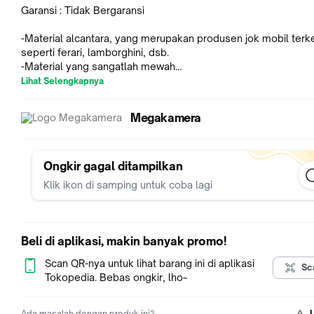
Garansi : Tidak Bergaransi
-Material alcantara, yang merupakan produsen jok mobil ter
seperti ferari, lamborghini, dsb.
-Material yang sangatlah mewah
-Durability and Stylish
Lihat Selengkapnya
-Made in Korea
Megakamera
Temukan barang lainnya yang menarik: Klik Link di bawah ini
- Gariz Halfcase for Fujifilm X-T30 :
https://www.tokopedia.com/megakamera/gariz-halfcase-for-fu
x-t10-xs-chxt10br
Ongkir gagal ditampilkan
- Gariz NeckStrap Strap :
Klik ikon di samping untuk coba lagi
https://www.tokopedia.com/megakamera/gariz-neckstrap-str
kamera-80cm-caramel-xs-csnscm-1
- Gariz tas kamera:
https://www.tokopedia.com/megakamera/
tas-kamera-model-pouch-abu-abu-xs-cpf1
Beli di aplikasi, makin banyak promo!
- Gariz Halfcase Fujifilm X-T3 Brown :
https://www.tokopedia.com/megakamera/gariz-halfcase-kulit
Scan QR-nya untuk lihat barang ini di aplikasi
Sc
fujifilm-x-t2-brown-xs-chxt2br
Tokopedia. Bebas ongkir, lho~
- Gariz soft button :
https://www.tokopedia.com/megakamera/
soft-button-baut-screw-dual-color-xa-sb2
Ada masalah dengan produk ini?