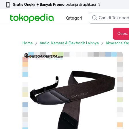
Gratis Ongkir + Banyak Promo
belanja di aplikasi
Kategori
Oops, 
Gariz neck strap alcantara, hitam coklat (AT-DSLCG)
Home
Audio, Kamera & Elektronik Lainnya
Aksesoris Ka