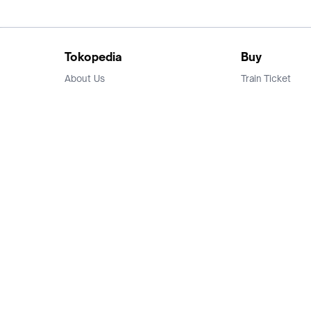
Tokopedia
Buy
About Us
Train Ticket
Career
Flight Ticket
Blog
Ticket Events
Tokopedia Salam
Hotlist
Hotel
Category
Bridestory
Sell
Parentstory
Seller Center
Tokopedia Dictionary
Mitra Toppers
Mall
Register Mall
Tokopedia Apps
Billing & Top up
Deals Tokopedia