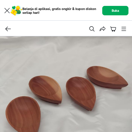
Belanja di aplikasi, gratis ongkir & kupon diskon
Buka
setiap hari!