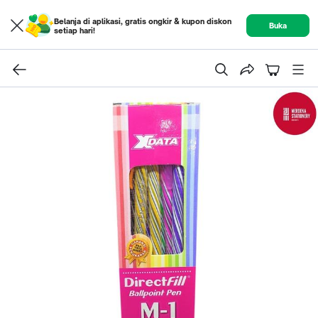
Belanja di aplikasi, gratis ongkir & kupon diskon
Buka
setiap hari!