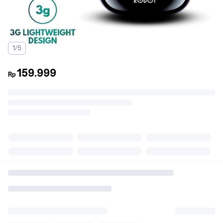
1/5
159.999
Rp