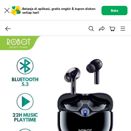
Belanja di aplikasi, gratis ongkir & kupon diskon
Buka
setiap hari!