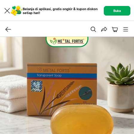
Belanja di aplikasi, gratis ongkir & kupon diskon
Buka
setiap hari!