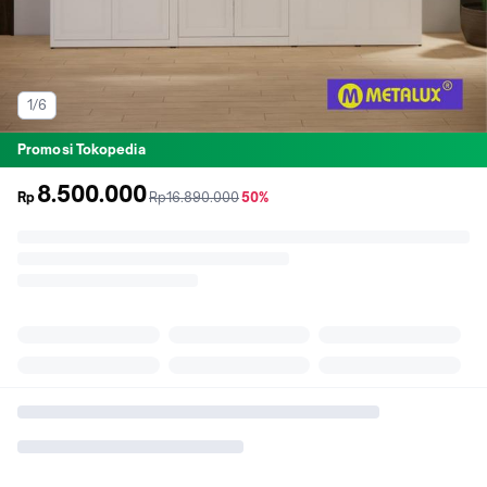
1/6
Promosi Tokopedia
8.500.000
sebelum
diskon
Rp
Rp16.890.000
50%
promo