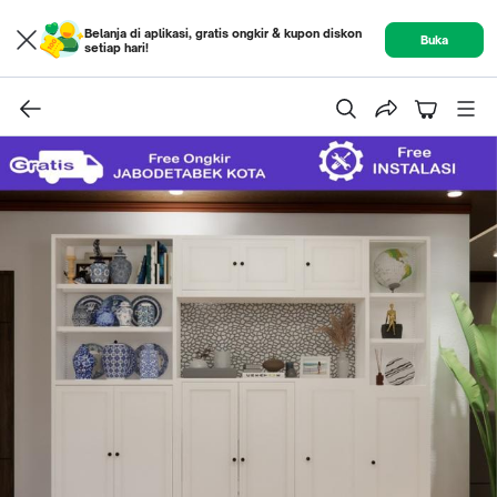
Belanja di aplikasi, gratis ongkir & kupon diskon
Buka
setiap hari!