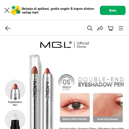
Belanja di aplikasi, gratis ongkir & kupon diskon
Buka
setiap hari!