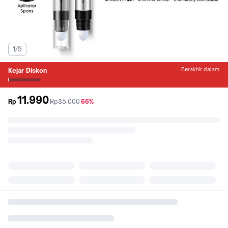
1/9
Berakhir dalam
Kejar Diskon
11.990
sebelum
diskon
Rp
Rp35.000
66%
promo