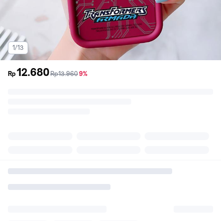
1/13
12.680
sebelum
diskon
Rp
Rp13.960
9%
promo