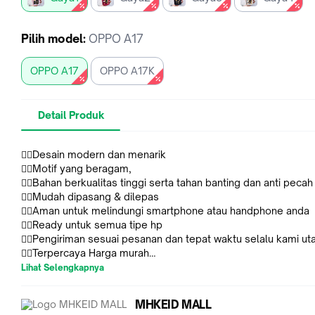
Pilih
model
:
OPPO A17
OPPO A17
OPPO A17K
Detail Produk
👍🏻Desain modern dan menarik
👍🏻Motif yang beragam,
👍🏻Bahan berkualitas tinggi serta tahan banting dan anti pecah
👍🏻Mudah dipasang & dilepas
👍🏻Aman untuk melindungi smartphone atau handphone anda
👍🏻Ready untuk semua tipe hp
👍🏻Pengiriman sesuai pesanan dan tepat waktu selalu kami u
👍🏻Terpercaya Harga murah
👍🏻Premium Fasion Case
Lihat Selengkapnya
❤❤❤ Tips yang baik:
✏️ 1. Produk ini langsung dari pabrik dan menikmati harga terba
MHKEID MALL
✏️ 2. Kami akan dengan hati -hati memeriksa item dan meng