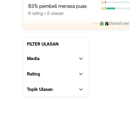
4
0%
83% pembeli merasa puas
3
16.67%
6 rating • 5 ulasan
Diambil dar
FILTER ULASAN
Media
Rating
Topik Ulasan