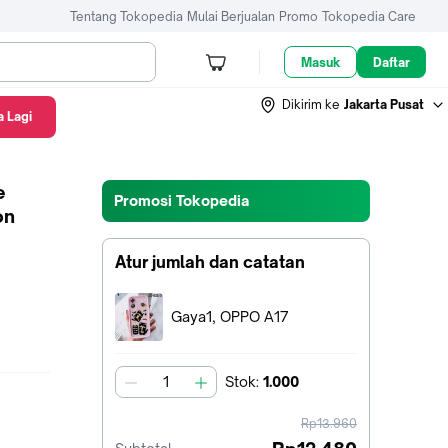
Tentang Tokopedia
Mulai Berjualan
Promo
Tokopedia Care
Masuk
Daftar
Dikirim ke
Jakarta Pusat
 Lagi
e
Promosi Tokopedia
on
Atur jumlah dan catatan
Terpilih:
Gaya1, OPPO A17
Stok
:
1.000
jumlah
harga
Rp13.960
sebelum