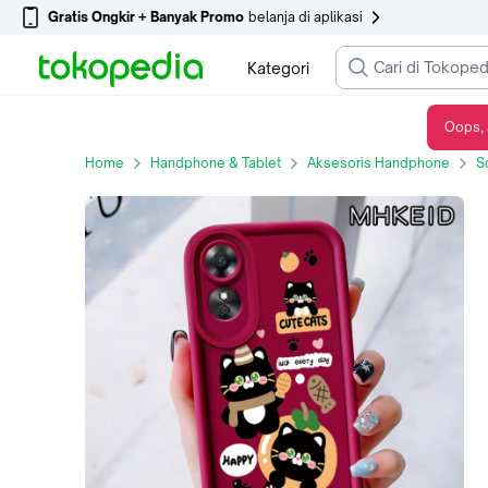
Gratis Ongkir + Banyak Promo
belanja di aplikasi
Kategori
Oops, 
MHKEID Casing Hp untuk OPPO A17 A17K Case Pola Kucing kartun Kasing Anti-Sidik Jari Silikon Kasus Lembut Casing - Gaya1, OPPO A17
Home
Handphone & Tablet
Aksesoris Handphone
S