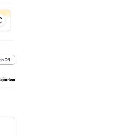
ah
inya
 awal.
telah
memesan
bahkan
lanja
akukan
an QR
Laporkan
an
n
baik. ❤