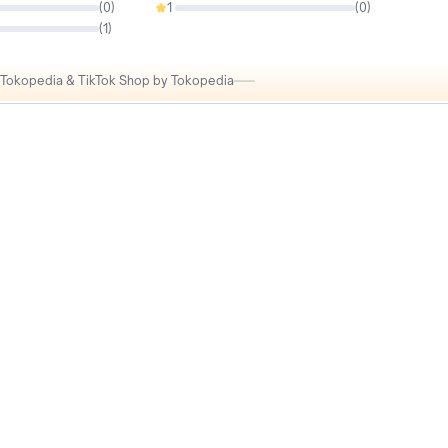
(
0
)
1
(
0
)
0%
(
1
)
i Tokopedia & TikTok Shop by Tokopedia