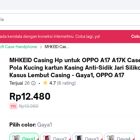
ada kendala dengan koneksi internetmu. Coba lagi, ya!
Coba
Detail Produk
Ulasan
Rekomendasi
oft Case Handphone
MHKEID Casing Hp untuk OPPO A17 A17K Case Pola Kucing kartun Kasing Anti-Sidik Jari Silikon Kasus Lembut Casing - Gaya1, OPPO A17
MHKEID Casing Hp untuk OPPO A17 A17K Cas
Pola Kucing kartun Kasing Anti-Sidik Jari Silik
Kasus Lembut Casing - Gaya1, OPPO A17
bintang
Terjual
26
•
4.7
(
6
rating)
Rp12.480
Harga
Rp13.960
diskon
11%
sebelum
diskon
Pilih
color
:
Gaya1
Gaya1
Gaya2
Gaya3
Gaya4