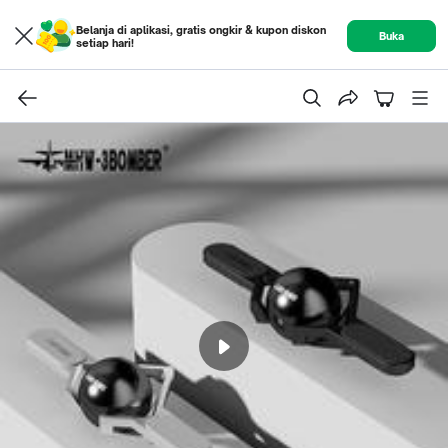
Belanja di aplikasi, gratis ongkir & kupon diskon
Buka
setiap hari!