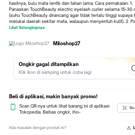
hasilnya, bulu mata lentik dan tahan lama. Cara pemakaian: 1.
Panaskan TouchBeauty electric eyelash curler selama 15-30 
(suhu TouchBeauty dirancang agar tidak terlalu tinggi supaya 
melukai daerah sekitar mata, walaupun menyentuh kulit). 2. Pakai
Touch Beauty electric eyelash curler seperti memakai maskar
Lihat Selengkapnya
tahan selama 10-15 detik (bisa ditempelkan di kulit). Tidak per
dijepit seperti penjepit bulu mata yang kuno! 3. Lakukan hal yang
Miloshop27
sama untuk bulu mata bagian bawah, pakai mascara dan ulang
2 jika perlu. Pemakaian maskara akan membuat hasil lebih ta
lama dan otomatis, bulu mata akan terlihat lebih tebal
Ongkir gagal ditampilkan
Klik ikon di samping untuk coba lagi
Beli di aplikasi, makin banyak promo!
Scan QR-nya untuk lihat barang ini di aplikasi
Sc
Tokopedia. Bebas ongkir, lho~
Ada masalah dengan produk ini?