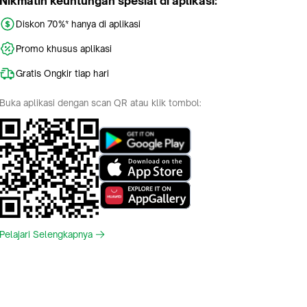
Nikmatin keuntungan spesial di aplikasi:
Diskon 70%* hanya di aplikasi
Promo khusus aplikasi
Gratis Ongkir tiap hari
Buka aplikasi dengan scan QR atau klik tombol:
Pelajari Selengkapnya