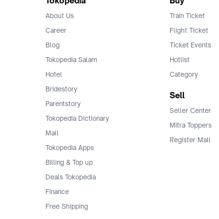
Tokopedia
Buy
About Us
Train Ticket
Career
Flight Ticket
Blog
Ticket Events
Tokopedia Salam
Hotlist
Hotel
Category
Bridestory
Sell
Parentstory
Seller Center
Tokopedia Dictionary
Mitra Toppers
Mall
Register Mall
Tokopedia Apps
Billing & Top up
Deals Tokopedia
Finance
Free Shipping