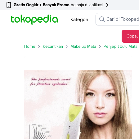
Gratis Ongkir + Banyak Promo
belanja di aplikasi
Kategori
Oops, 
penjepit bulu mata , pelentik bulu mata , eyelash
Home
Kecantikan
Make up Mata
Penjepit Bulu Mata