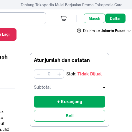
Tentang Tokopedia
Mulai Berjualan
Promo
Tokopedia Care
Masuk
Daftar
Dikirim ke
Jakarta Pusat
 Lagi
ash
Atur jumlah dan catatan
Stok
:
Tidak Dijual
jumlah
-
Subtotal
+ Keranjang
ak
Beli
ta
ut
 Jadi