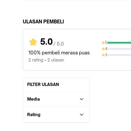
ULASAN PEMBELI
5.0
5
/ 5.0
100%
4
0%
100% pembeli merasa puas
3
0%
2 rating • 2 ulasan
FILTER ULASAN
Media
Rating