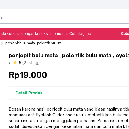
ada kendala dengan koneksi internetmu. Coba lagi, ya!
Coba
Detail Produk
Ulasan
Rekomendasi
penjepit bulu mata , pelentik bulu mata , eyelash
penjepit bulu mata , pelentik bulu mata , eyel
bintang
•
5
(
2
rating)
Rp19.000
Detail Produk
Bosan karena hasil penjepit bulu mata yang biasa hasilnya tid
memuaskan? Eyelash Curler hadir untuk melentikkan bulu ma
secara instant dengan menggukan pemanas. Pemanas terseb
sudah disesuaikan dengan kesehatan mata dan bulu mata kita.