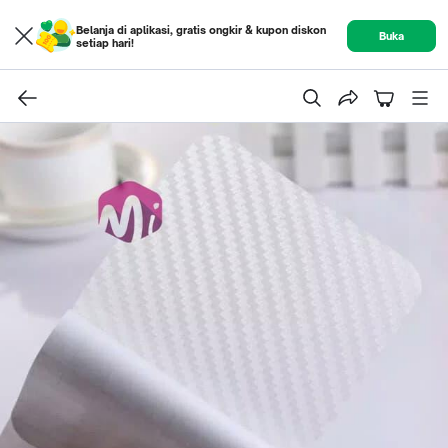
Belanja di aplikasi, gratis ongkir & kupon diskon
Buka
setiap hari!