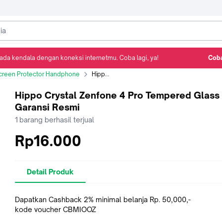
ada kendala dengan koneksi internetmu. Coba lagi, ya!
Coba
Detail Produk
Ulasan
Rekomendasi
creen Protector Handphone
Hippo Crystal Zenfone 4 Pro Tempered Glass Garansi Resmi
Hippo Crystal Zenfone 4 Pro Tempered Glass
Garansi Resmi
1
barang berhasil terjual
Rp16.000
Detail Produk
Dapatkan Cashback 2% minimal belanja Rp. 50,000,-
kode voucher CBMIOOZ