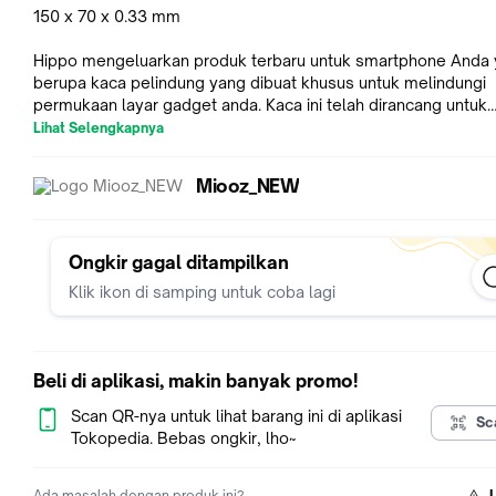
150 x 70 x 0.33 mm
Hippo mengeluarkan produk terbaru untuk smartphone Anda
berupa kaca pelindung yang dibuat khusus untuk melindungi
permukaan layar gadget anda. Kaca ini telah dirancang untuk
memiliki ketebalan yang cukup tipis yaitu 0.33mm. Ketebalan
Lihat Selengkapnya
0.33mm membuat kaca pelindung ini kompatibel dengan se
jenis sarung atau pelindung smartphone Anda dengan tetap
Miooz_NEW
mempertahankan kekerasan permukaan 9H. Ketika dipakai, ti
jarak antara layar dan yang berarti sensitivitas layar sentuh ad
tidak akan terpengaruh atau terganggu.
Ongkir gagal ditampilkan
Spesifikasi :
Klik ikon di samping untuk coba lagi
* Anti Fingerprint, Anti Oil
* Glass Thickness : 0.33mm
* 100% Transparancy
* Anti Scratch & Anti Shatter
Beli di aplikasi, makin banyak promo!
* Hardness : 9H Anti Scratches, Super Transparency
* Materials Original Japan
Scan QR-nya untuk lihat barang ini di aplikasi
Sc
Tokopedia. Bebas ongkir, lho~
Ada masalah dengan produk ini?