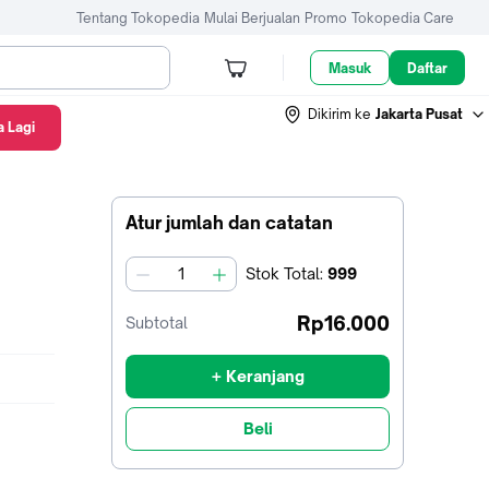
Tentang Tokopedia
Mulai Berjualan
Promo
Tokopedia Care
Masuk
Daftar
Dikirim ke
Jakarta Pusat
 Lagi
Atur jumlah dan catatan
Stok
Total
:
999
jumlah
Rp16.000
Subtotal
+ Keranjang
Beli