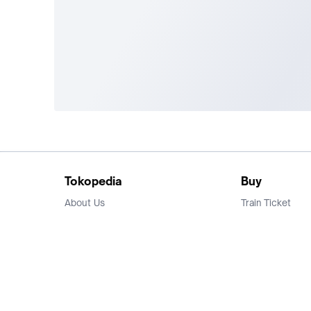
Tokopedia
Buy
About Us
Train Ticket
Career
Flight Ticket
Blog
Ticket Events
Tokopedia Salam
Hotlist
Hotel
Category
Bridestory