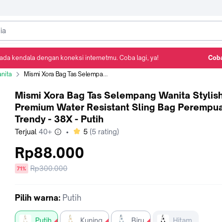
ada kendala dengan koneksi internetmu. Coba lagi, ya!
Coba
Detail Produk
Ulasan
Rekomendasi
nita
Mismi Xora Bag Tas Selempang Wanita Stylish Premium Water Resistant Sling Bag Perempuan Trendy - 38X - Putih
Mismi Xora Bag Tas Selempang Wanita Stylis
Premium Water Resistant Sling Bag Perempu
Trendy - 38X - Putih
bintang
Terjual
40+
•
5
(
5
rating)
Rp88.000
Harga
Rp300.000
diskon
71%
sebelum
diskon
Pilih
warna
:
Putih
Putih
Kuning
Biru
Hitam