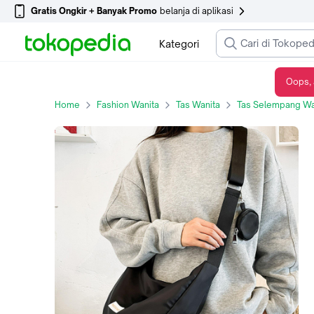
Gratis Ongkir + Banyak Promo
belanja di aplikasi
Kategori
Oops, 
Mismi Xora Bag Tas Selempang Wanita Stylish Premium Water Resistant Sling Bag Perempuan Trendy - 38X - Putih
Home
Fashion Wanita
Tas Wanita
Tas Selempang Wa