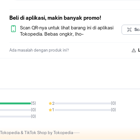
Berat: 210 gr
Warna:
Beli di aplikasi, makin banyak promo!
Hitam, Putih, Kuning, Biru
Scan QR-nya untuk lihat barang ini di aplikasi
Sc
So ladies, tunggu apalagi? Yukk order sekarang juga~~
Tokopedia. Bebas ongkir, lho~
Tampil cantik dan menawan hanya di Mismi Official Shop
Welcome dropship & reseller
Ada masalah dengan produk ini?
#mismi #taswanita #minibag #handbag #slingbag #tassel
#shoulderbag #totebag #tasjinjing #messengerbag #tasran
#tascewek #taswanitalucu #taslucu #tasimut #taswanitapr
#fashion #xora
(
5
)
2
(
0
)
0%
(
0
)
1
(
0
)
0%
(
0
)
i Tokopedia & TikTok Shop by Tokopedia