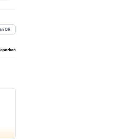
an QR
Laporkan
empang
sel
emium