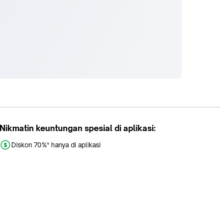
Nikmatin keuntungan spesial di aplikasi:
Diskon 70%* hanya di aplikasi
Promo khusus aplikasi
Gratis Ongkir tiap hari
Buka aplikasi dengan scan QR atau klik tombol: