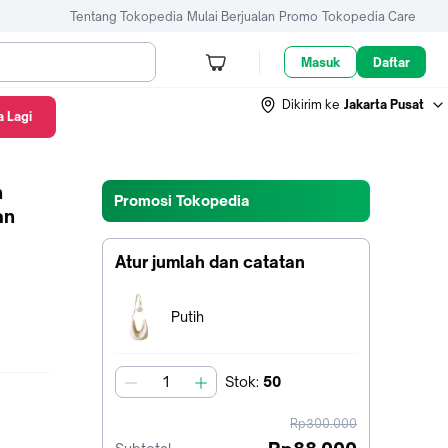
Tentang Tokopedia
Mulai Berjualan
Promo
Tokopedia Care
Masuk
Daftar
Dikirim ke
Jakarta Pusat
 Lagi
h
Promosi Tokopedia
an
Atur jumlah dan catatan
Terpilih:
Putih
Stok
:
50
jumlah
harga
Rp300.000
sebelum