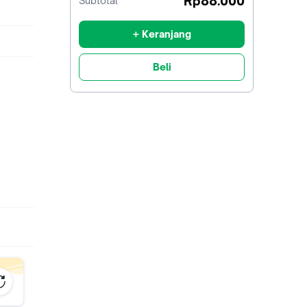
Rp88.000
Subtotal
diskon
+ Keranjang
Beli