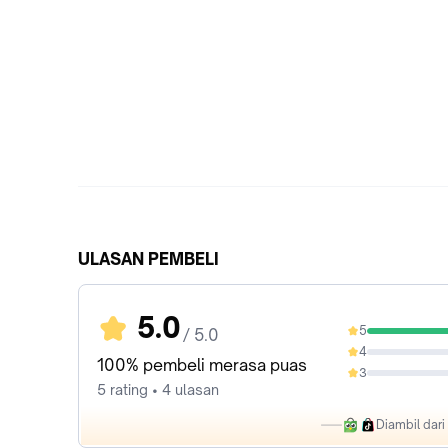
ULASAN PEMBELI
5.0
5
/ 5.0
100%
4
0%
100% pembeli merasa puas
3
0%
5 rating • 4 ulasan
Diambil dar