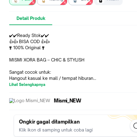
Detail Produk
✔️✔️Ready Stok✔️✔️
👍👍 BISA COD 👍👍
❣️ 100% Original ❣️
MISMI XORA BAG – CHIC & STYLISH
Sangat cocok untuk:
Hangout kasual ke mall / tempat hiburan
Tempat Kursus / Kuliah
Lihat Selengkapnya
Piknik / Aktifitas Outdoor
Foto OOTD
Mismi_NEW
Hadiah ulang tahun
Spesifikasi:
Brand: Mismi
Ongkir gagal ditampilkan
Material: Nilon
Klik ikon di samping untuk coba lagi
Ukuran: P 24 x L 12 x T 23 cm