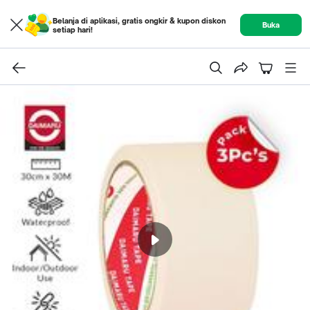
Belanja di aplikasi, gratis ongkir & kupon diskon
Buka
setiap hari!