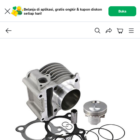
Belanja di aplikasi, gratis ongkir & kupon diskon
Buka
setiap hari!