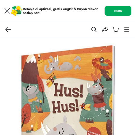
Belanja di aplikasi, gratis ongkir & kupon diskon
Buka
setiap hari!