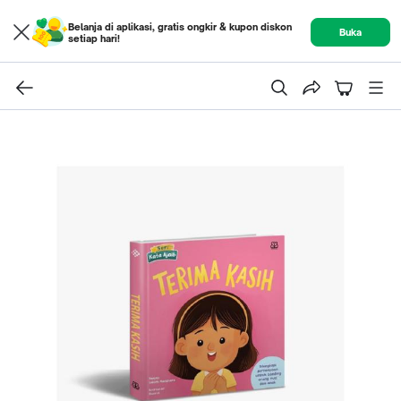
Belanja di aplikasi, gratis ongkir & kupon diskon
Buka
setiap hari!