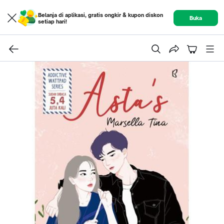
Belanja di aplikasi, gratis ongkir & kupon diskon
Buka
setiap hari!