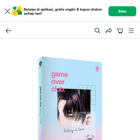
Belanja di aplikasi, gratis ongkir & kupon diskon
Buka
setiap hari!