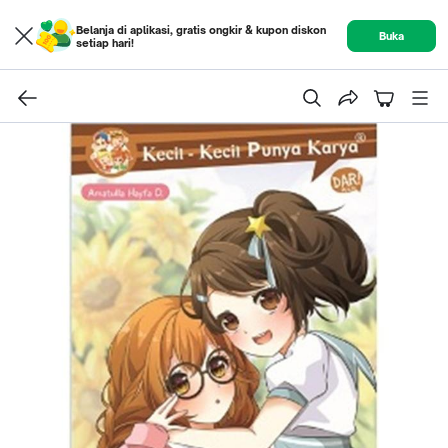
Belanja di aplikasi, gratis ongkir & kupon diskon
Buka
setiap hari!