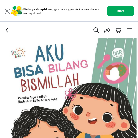
Belanja di aplikasi, gratis ongkir & kupon diskon
Buka
setiap hari!