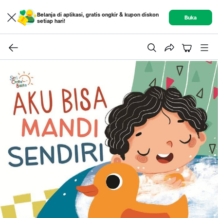
Belanja di aplikasi, gratis ongkir & kupon diskon
Buka
setiap hari!