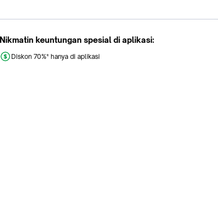
Nikmatin keuntungan spesial di aplikasi:
Diskon 70%* hanya di aplikasi
Promo khusus aplikasi
Gratis Ongkir tiap hari
Buka aplikasi dengan scan QR atau klik tombol:
Pelajari Selengkapnya