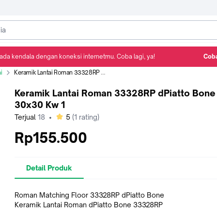
ada kendala dengan koneksi internetmu. Coba lagi, ya!
Coba
Detail Produk
Ulasan
Rekomendasi
i
Keramik Lantai Roman 33328RP dPiatto Bone 30x30 Kw 1
Keramik Lantai Roman 33328RP dPiatto Bone
30x30 Kw 1
bintang
Terjual
18
•
5
(
1
rating)
Rp155.500
Detail Produk
Roman Matching Floor 33328RP dPiatto Bone
Keramik Lantai Roman dPiatto Bone 33328RP