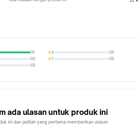
(
1
)
2
(
0
)
0%
(
0
)
1
(
0
)
0%
(
0
)
m ada ulasan untuk produk ini
duk ini dan jadilah yang pertama memberikan ulasan