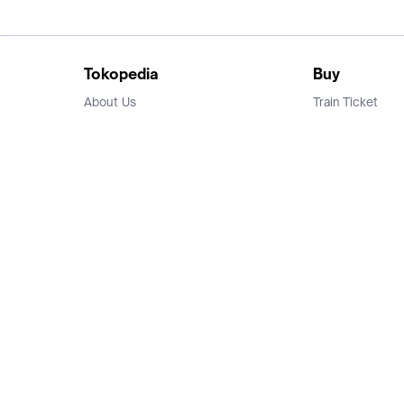
Tokopedia
Buy
About Us
Train Ticket
Career
Flight Ticket
Blog
Ticket Events
Tokopedia Salam
Hotlist
Hotel
Category
Bridestory
Sell
Parentstory
Seller Center
Tokopedia Dictionary
Mitra Toppers
Mall
Register Mall
Tokopedia Apps
Billing & Top up
Deals Tokopedia