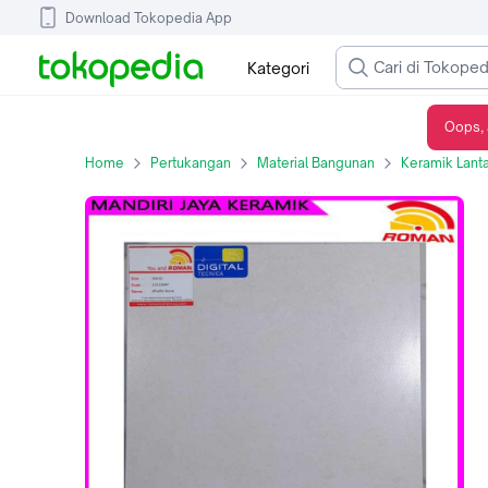
Download Tokopedia App
Kategori
Oops, 
Keramik Lantai Roman 33328RP dPiatto Bone 30x30 Kw 1
Home
Pertukangan
Material Bangunan
Keramik Lanta