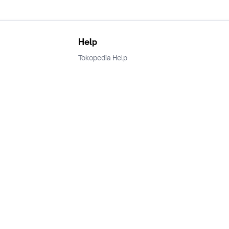
Help
Tokopedia Help
Terms and Condition
Privacy
Keamanan & Privasi
Ikuti Kami