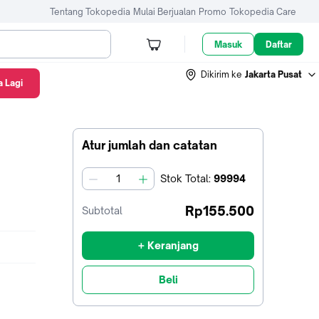
Tentang Tokopedia
Mulai Berjualan
Promo
Tokopedia Care
Masuk
Daftar
Dikirim ke
Jakarta Pusat
 Lagi
Atur jumlah dan catatan
Stok
Total
:
99994
jumlah
Rp155.500
Subtotal
+ Keranjang
Beli