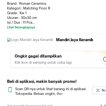
Brand : Roman Ceramics
Kategori : Matching Floor R
Grade : Kw 1
Ukuran : 30x30 cm
Isi / Dus : 11 Pcs
Sqm / Dus : 0,99 m2
Lihat Selengkapnya
Note :
Mandiri Jaya Keramik
* Harga tersebut adalah Harga / Dus
* Warna Mungkin Berbeda Dengan yg Realnya, Karena Efek K
Cahaya atau yg Lainnya
* Konfirmasi Stok & Warna Sebelum Order.
Ongkir gagal ditampilkan
* > 50 Dus Free Ongkir JADETABEK Kota (Syarat & Ketentuan
Klik ikon di samping untuk coba lagi
Berlaku)
* Estimasi Pengiriman 2-3 Hari Kerja
* Untuk Pengiriman, Sabtu & Minggu tidak masuk dalam hitun
estimasi pengiriman
Beli di aplikasi, makin banyak promo!
Info Detail, Hubungi Admin.!!!
Scan QR-nya untuk lihat barang ini di aplikasi
Sc
Tokopedia. Bebas ongkir, lho~
Ada masalah dengan produk ini?