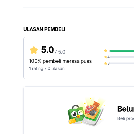
ULASAN PEMBELI
5.0
5
/ 5.0
100%
4
0%
100% pembeli merasa puas
3
0%
1 rating • 0 ulasan
Belu
Beli pro