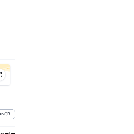
amera,
gan
an QR
Laporkan