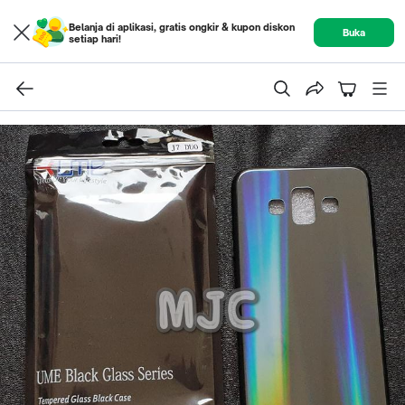
Belanja di aplikasi, gratis ongkir & kupon diskon
Buka
setiap hari!