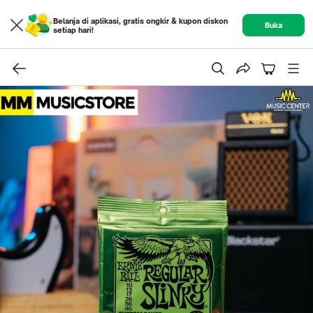
Belanja di aplikasi, gratis ongkir & kupon diskon
Buka
setiap hari!