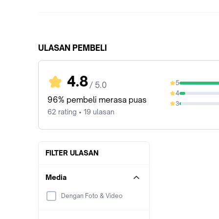
ULASAN PEMBELI
4.8
5
/ 5.0
90.32%
4
6.45%
96% pembeli merasa puas
3
1.61%
62 rating • 19 ulasan
FILTER ULASAN
Media
Dengan Foto & Video