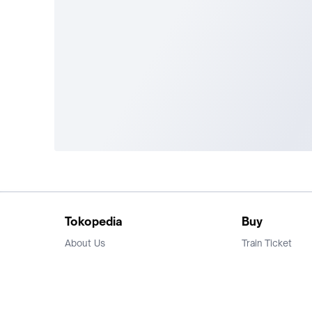
Tokopedia
Buy
About Us
Train Ticket
Career
Flight Ticket
Blog
Ticket Events
Tokopedia Salam
Hotlist