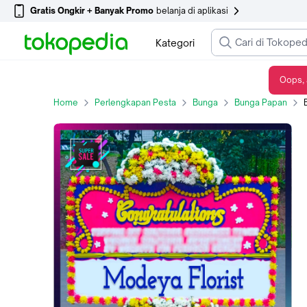
Gratis Ongkir + Banyak Promo
belanja di aplikasi
Kategori
Oops, 
Bunga Papan Congratulations Ucapan Selamat Jakarta Murah Free Ongkir
Home
Perlengkapan Pesta
Bunga
Bunga Papan
B