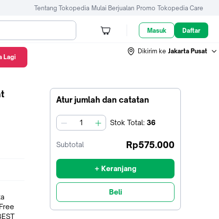
Tentang Tokopedia
Mulai Berjualan
Promo
Tokopedia Care
Masuk
Daftar
Dikirim ke
Jakarta Pusat
 Lagi
t
Atur jumlah dan catatan
Stok
Total
:
36
jumlah
Rp575.000
Subtotal
+ Keranjang
Beli
ta