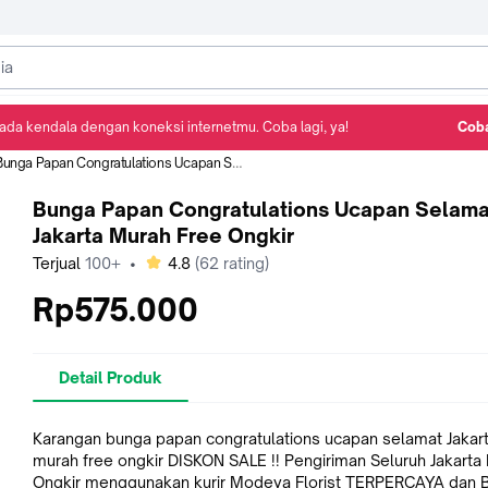
ada kendala dengan koneksi internetmu. Coba lagi, ya!
Coba
Detail Produk
Ulasan
Rekomendasi
unga Papan Congratulations Ucapan Selamat Jakarta Murah Free Ongkir
Bunga Papan Congratulations Ucapan Selama
Jakarta Murah Free Ongkir
bintang
Terjual
100+
•
4.8
(
62
rating)
Rp575.000
Detail Produk
Karangan bunga papan congratulations ucapan selamat Jakar
murah free ongkir DISKON SALE !! Pengiriman Seluruh Jakarta Free
Ongkir menggunakan kurir Modeya Florist TERPERCAYA dan BEST