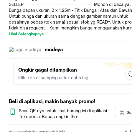
SELLER ================================= Mohon di baca ya.. -
Bunga papan ukuran: 2 x 1,25m - Titik Bunga : Atas dan Bawah. -
Untuk bunga dan ukuran sama dengan gambar namun untuk
desainnya bebas (tdk sama) sesuai stok yg READY. Untuk pro
tidak bisa request. - Kami mengirim bunga menggunakan kurir
Modeya Florist BUKAN oleh Ekspedisi. Jadi pada saat order,
Lihat Selengkapnya
masukkan alamat/lokasi rumah pemesan (kakak), bukan alam
penerima bunga. Silahkan pilih ekspedisi/kurir yang termurah 
modeya
hanya untuk pengiriman dokumen. - Untuk Alamat Pengiriman bunga
bisa dichat saja ke kami kak. - Kami akan mengirim foto hasil jadi
bunga sebelum pengiriman untuk kakak koreksi via chat, jika 
ada tanggapan lebih dari 10 menit maka kami anggap sudah s
Ongkir gagal ditampilkan
karena mengingat kondisi macet Jakarta agar tidak telat. - Kami akan
Klik ikon di samping untuk coba lagi
mengirim foto hasil bunga di lokasi, dan untuk mencegah pen
Wabah Covid-19 maka kami tidak meminta tanda terima dari
penerima. Foto lokasi Bunga kami anggap sebagai tanda terim
ini demi meminimalisir persebaran Covid-19. Mohon dimengert
Beli di aplikasi, makin banyak promo!
kak. -Untuk area pengiriman tertentu yang agak jauh dari lokasi kami
(diluar zona gratis) silahkan chat kami. #REAL PICTURE# #PICTURE
Scan QR-nya untuk lihat barang ini di aplikasi
Sc
SENDIRI# Murah dan Berkualitas Hanya Bahan Bunga Baru dan
Tokopedia. Bebas ongkir, lho~
berkualitas yang kami gunakan untuk menjaga pelanggan teta
selama bertahun-tahun. Pemesanan mohon mencantumkan, Ucapan :
Ada masalah dengan produk ini?