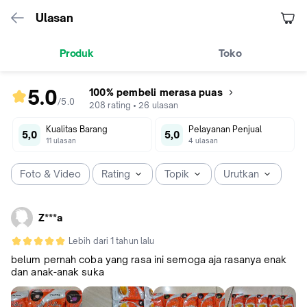
Ulasan
Produk
Toko
5.0
100% pembeli merasa puas
/5
.
0
rating
208
rating
•
26
ulasan
produk
Kualitas Barang
Pelayanan Penjual
5.0
5,0
5,0
11
ulasan
4
ulasan
dari
5
Foto & Video
Rating
Topik
Urutkan
Z***a
Lebih dari 1 tahun lalu
belum pernah coba yang rasa ini semoga aja rasanya enak
dan anak-anak suka