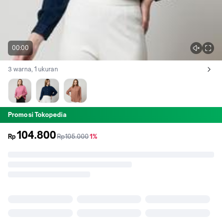
00:00
3 warna, 1 ukuran
Lihat semua variant:
PINK
NAVY
MOCCA
Promosi Tokopedia
104.800
sebelum
diskon
Rp
Rp105.000
1%
promo