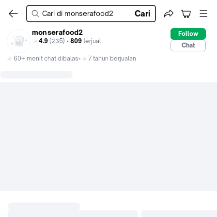
Cari
monserafood2
Follow
4.9
(235) •
809
terjual
Chat
60+ menit chat dibalas
7 tahun berjualan