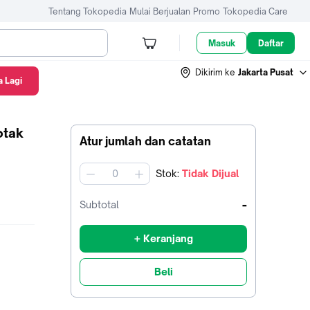
Tentang Tokopedia
Mulai Berjualan
Promo
Tokopedia Care
Masuk
Daftar
Dikirim ke
Jakarta Pusat
 Lagi
otak
Atur jumlah dan catatan
Stok
:
Tidak Dijual
jumlah
-
Subtotal
+ Keranjang
Beli