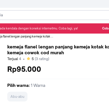
ada kendala dengan koneksi internetmu. Coba lagi, ya!
Coba
Detail Produk
Ulasan
Rekomendasi
anel lengan panjang kemeja kotak kotak kemeja cowok cod murah
kemeja flanel lengan panjang kemeja kotak k
kemeja cowok cod murah
bintang
Terjual
4
•
5
(
3
rating)
Rp95.000
Pilih
warna
:
1 Warna
Abu-abu