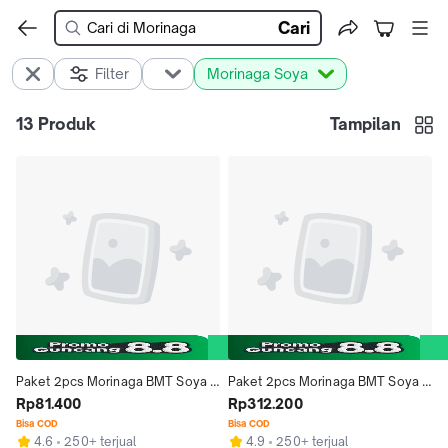
Cari
Filter
Morinaga Soya
13
Produk
Tampilan
Paket 2pcs Morinaga BMT Soya 
Paket 2pcs Morinaga BMT Soya 
Formula Bayi Usia 0-6 Bulan 150g
Rp81.400
Formula Bayi Usia 0-6 Bulan 600g 
Rp312.200
- Susu Pendamping ASI dengan 
Bisa COD
Bisa COD
4.6
250+ terjual
4.9
250+ terjual
Isolat Prolein Kedelai & Nutrisi 