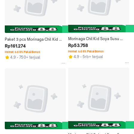
Morinaga Chil Kid Soya Susu 
Paket 3 pcs Morinaga Chil Kid 
Pertumbuhan Anak Usia 1-3 Tahun 
Rp53.758
Soya Pertumbuhan Anak Usia 1-3 
Rp161.274
Madu 200g
tahun Vanila 200g
Hemat s.d 8% Pakai Bonus
Hemat s.d 8% Pakai Bonus
4.9
5rb+ terjual
4.9
750+ terjual