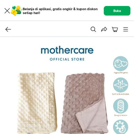
Belanja di aplikasi, gratis ongkir & kupon diskon
Buka
setiap hari!