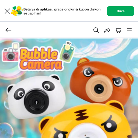
Belanja di aplikasi, gratis ongkir & kupon diskon
Buka
setiap hari!