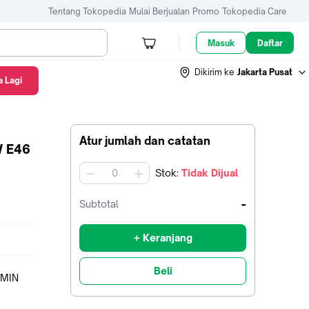
Tentang Tokopedia
Mulai Berjualan
Promo
Tokopedia Care
Masuk
Daftar
Dikirim ke
Jakarta Pusat
 Lagi
Atur jumlah dan catatan
 E46
Stok
:
Tidak Dijual
jumlah
-
Subtotal
+ Keranjang
Beli
AMIN