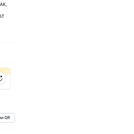
AK,
AT
A
 JAWAB
.
an QR