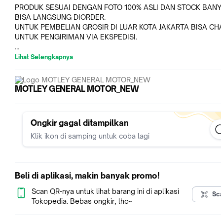
PRODUK SESUAI DENGAN FOTO 100% ASLI DAN STOCK BANY
BISA LANGSUNG DIORDER.
UNTUK PEMBELIAN GROSIR DI LUAR KOTA JAKARTA BISA CH
UNTUK PENGIRIMAN VIA EKSPEDISI.
UNTUK PRODUK SUKU CADANG LAIN, SILAKAN BERTANYA VI
Lihat Selengkapnya
CHAT.
- BARANG SESUAI DENGAN BAWAAN MOBIL
MOTLEY GENERAL MOTOR_NEW
- KAMI MELAYANI PENGIRIMAN KE SELURUH INDONESIA.
Ongkir gagal ditampilkan
- MOHON PERHATIKAN FOTO BARANG YANG ADA SEBELUM
MEMESAN.
Klik ikon di samping untuk coba lagi
- KESALAHAN ORDER BARANG BUKAN MENJADI TANGGUNG
KAMI SEBAGAI PENJUAL DAN BARANG TIDAK DAPAT
DIKEMBALIKAN.
Beli di aplikasi, makin banyak promo!
Scan QR-nya untuk lihat barang ini di aplikasi
- HARGA TIDAK TERIKAT (BISA BERUBAH SEWAKTU - WAKTU)
Sc
Tokopedia. Bebas ongkir, lho~
- UNTUK SEMUA PENGIRIMAN YANG TIDAK MENGGUNAKAN