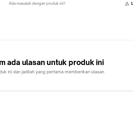
"ASURANSI", BUKAN TANGGUNG JAWAB KAMI APABILA BAR
Ada masalah dengan produk ini?
DITERIMA RUSAK/CACAT.
m ada ulasan untuk produk ini
duk ini dan jadilah yang pertama memberikan ulasan