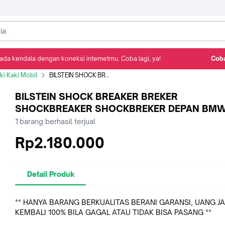
ada kendala dengan koneksi internetmu. Coba lagi, ya!
Coba
Detail Produk
Ulasan
Rekomendasi
i Kaki Mobil
BILSTEIN SHOCK BREAKER BREKER SHOCKBREAKER SHOCKBREKER DEPAN BMW E46
BILSTEIN SHOCK BREAKER BREKER
SHOCKBREAKER SHOCKBREKER DEPAN BMW
1
barang berhasil terjual
Rp2.180.000
Detail Produk
** HANYA BARANG BERKUALITAS BERANI GARANSI, UANG J
KEMBALI 100% BILA GAGAL ATAU TIDAK BISA PASANG **