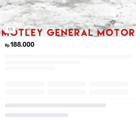
1/5
188.000
Rp