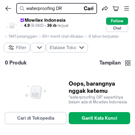
Cari
Mowilex Indonesia
Follow
4.9
(6.065) •
36 rb
terjual
Chat
1461 pelanggan
60+ menit chat dibalas
6 tahun berjualan
Filter
Etalase Toko
0
Produk
Tampilan
Oops, barangnya
nggak ketemu
"
waterproofing DR
" sepertinya
belum ada di
Mowilex Indonesia
Cari di Tokopedia
Ganti Kata Kunci