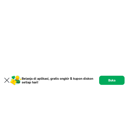
Belanja di aplikasi, gratis ongkir & kupon diskon
Buka
setiap hari!
Home
Product
Etalase
Review