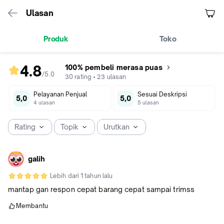
Ulasan
Produk
Toko
4.8
100% pembeli merasa puas
/5
.
0
rating
30
rating
•
23
ulasan
produk
Pelayanan Penjual
Sesuai Deskripsi
4.8
5,0
5,0
4
ulasan
5
ulasan
dari
5
Rating
Topik
Urutkan
galih
Lebih dari 1 tahun lalu
mantap gan respon cepat barang cepat sampai trimss
Membantu