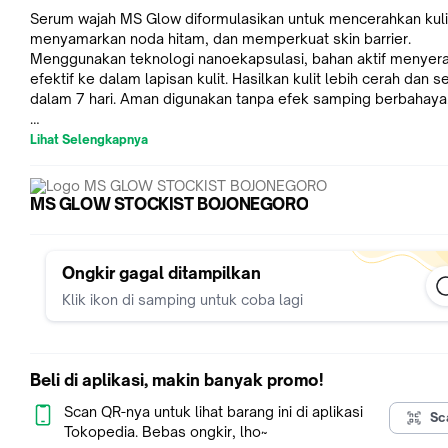
Serum wajah MS Glow diformulasikan untuk mencerahkan kuli
menyamarkan noda hitam, dan memperkuat skin barrier.
Menggunakan teknologi nanoekapsulasi, bahan aktif menyer
efektif ke dalam lapisan kulit. Hasilkan kulit lebih cerah dan s
dalam 7 hari. Aman digunakan tanpa efek samping berbahaya
Lihat Selengkapnya
Kandungan Utama:
Niacinamide: Mencerahkan kulit, mencegah penuaan dini.
MS GLOW STOCKIST BOJONEGORO
Nano White: Kombinasi Natural Arbutin, Glutathione, dan Vitam
White Cell DNA: Menghambat produksi enzim tirosinase.
Madecassoside: Anti inflamasi, antioksidan, dan anti penuaan.
Ongkir gagal ditampilkan
Klik ikon di samping untuk coba lagi
Manfaat Serum:
Mencerahkan kulit secara efektif.
Menyamarkan noda hitam.
Beli di aplikasi, makin banyak promo!
Menutrisi kulit.
Scan QR-nya untuk lihat barang ini di aplikasi
Memperkuat skin barrier.
Sc
Tokopedia. Bebas ongkir, lho~
Bekerja cepat.