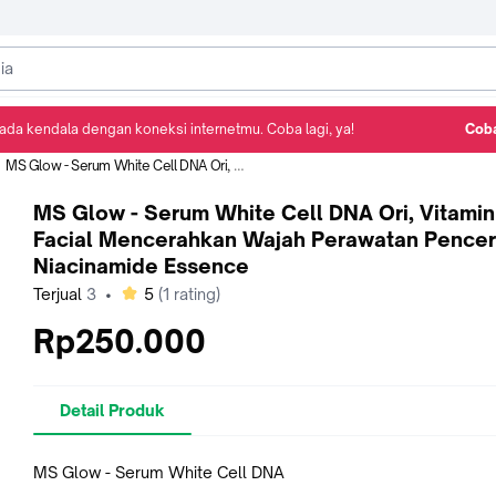
ada kendala dengan koneksi internetmu. Coba lagi, ya!
Coba
Detail Produk
Ulasan
Rekomendasi
MS Glow - Serum White Cell DNA Ori, Vitamin Facial Mencerahkan Wajah Perawatan Pencerah Niacinamide Essence
MS Glow - Serum White Cell DNA Ori, Vitamin
Facial Mencerahkan Wajah Perawatan Pence
Niacinamide Essence
bintang
Terjual
3
•
5
(
1
rating)
Rp250.000
Detail Produk
MS Glow - Serum White Cell DNA