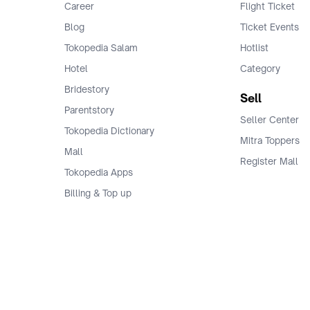
Career
Flight Ticket
Blog
Ticket Events
Tokopedia Salam
Hotlist
Hotel
Category
Bridestory
Sell
Parentstory
Seller Center
Tokopedia Dictionary
Mitra Toppers
Mall
Register Mall
Tokopedia Apps
Billing & Top up
Deals Tokopedia
Finance
Free Shipping