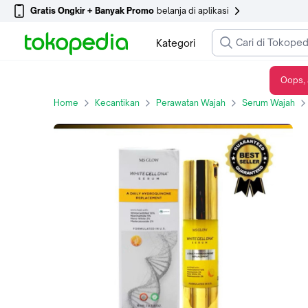
Gratis Ongkir + Banyak Promo
belanja di aplikasi
Kategori
Oops, 
MS Glow - Serum White Cell DNA Ori, Vitamin Facial Mencerahkan Wajah Perawatan Pencerah Niacinamide Essence
Home
Kecantikan
Perawatan Wajah
Serum Wajah