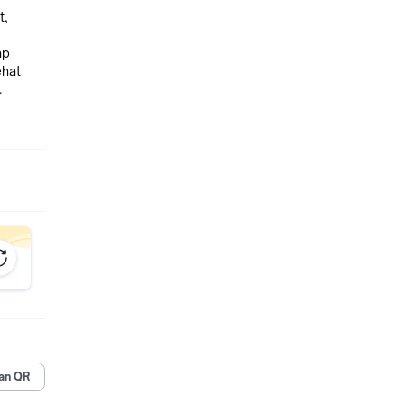
t,
ap
ehat
.
in C.
an QR