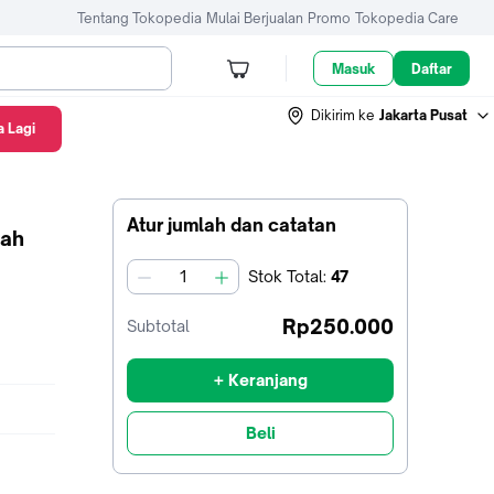
Tentang Tokopedia
Mulai Berjualan
Promo
Tokopedia Care
Masuk
Daftar
Dikirim ke
Jakarta Pusat
 Lagi
Atur jumlah dan catatan
rah
Stok
Total
:
47
jumlah
Rp250.000
Subtotal
+ Keranjang
Beli