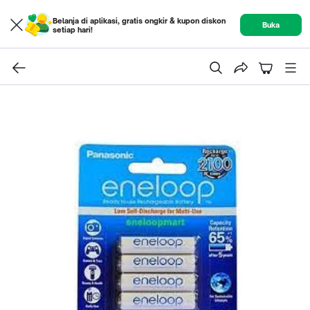
Belanja di aplikasi, gratis ongkir & kupon diskon
Buka
setiap hari!