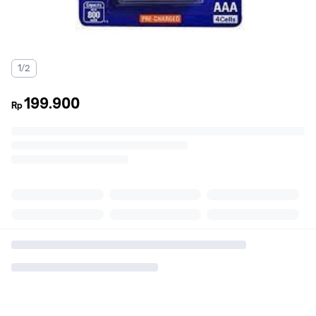
1/2
199.900
Rp