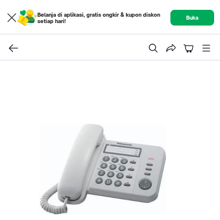
Belanja di aplikasi, gratis ongkir & kupon diskon
Buka
setiap hari!