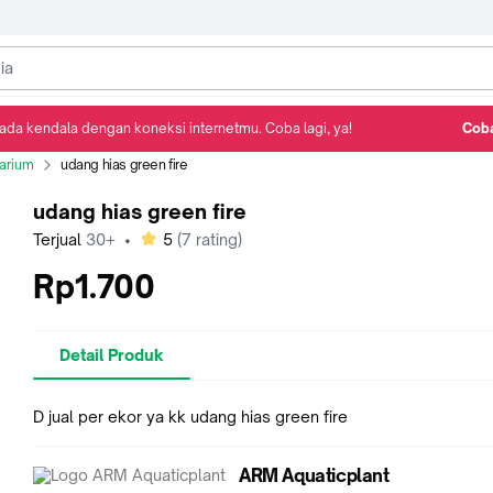
ada kendala dengan koneksi internetmu. Coba lagi, ya!
Coba
Detail Produk
Ulasan
Rekomendasi
arium
udang hias green fire
udang hias green fire
bintang
Terjual
30+
•
5
(
7
rating)
Rp1.700
Detail Produk
D jual per ekor ya kk udang hias green fire
ARM Aquaticplant