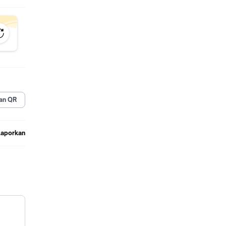
an QR
Laporkan