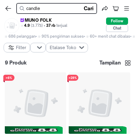
Cari
MUNO FOLK
Follow
4.9
(3.773) •
37 rb
terjual
Chat
686 pelanggan
90% pengiriman sukses
60+ menit chat dibalas
Filter
Etalase Toko
9
Produk
Tampilan
>6%
>29%