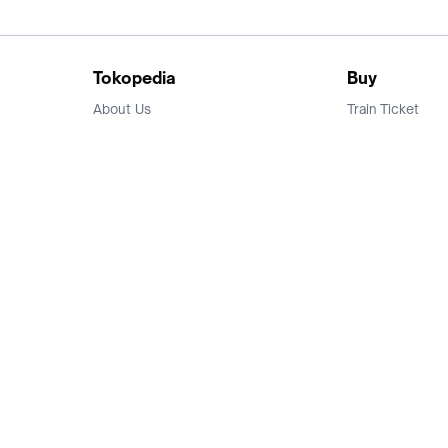
Tokopedia
Buy
About Us
Train Ticket
Career
Flight Ticket
Blog
Ticket Events
Tokopedia Salam
Hotlist
Hotel
Category
Bridestory
Sell
Parentstory
Seller Center
Tokopedia Dictionary
Mitra Toppers
Mall
Register Mall
Tokopedia Apps
Billing & Top up
Deals Tokopedia