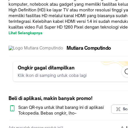
komputer, notebook atau gadget yang memiliki fasilitas kelu
High Definition (HD) ke layar TV atau monitor resolusi tinggi y
memiliki fasilitas HD melalui kanal HDMI yang biasanya sudah
terintegrasi. Kelebihan kabel HDMI versi 1.4 ini sudah mendu
kualitas video Full Super HD 1260 Pixel dengan teknologi vide
Dimensi 3D (4k x 2k Video) dan HDMI Ethernet. UNTUK PEMESANAN
Lihat Selengkapnya
LUAR PULAU JAWA DISARANKAN MENGGUNAKAN J amp;T, S
amp; JNE. Demi keamanan barang anda Silahkan tambahkan bubble
Mutiara Computindo
wrap utk mencegah kerusakan barang anda selama di eksped
Kerusakan / pecah barang karena tidak menggunakan bubble
diluar tanggung jawab kami.
https://tokopedia.link/kPQsSplT
menginginkan produk yang lainnya silahkan klik link dibawah in
Ongkir gagal ditampilkan
https://www.tokopedia.com/mutiaracomputindo
Terima kasih telah
Klik ikon di samping untuk coba lagi
mengunjungi toko kami salam MUTIARA COMPUTINDO
Beli di aplikasi, makin banyak promo!
Scan QR-nya untuk lihat barang ini di aplikasi
Sc
Tokopedia. Bebas ongkir, lho~
Ada masalah dengan produk ini?