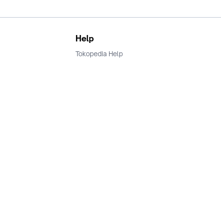
Help
Tokopedia Help
Terms and Condition
Privacy
Keamanan & Privasi
Ikuti Kami