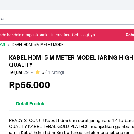
ada kendala dengan koneksi internetmu. Coba lagi, ya!
Coba
Detail Produk
Ulasan
Rekomendasi
DMI
KABEL HDMI 5 M METER MODEL JARING HIGH QUALITY
KABEL HDMI 5 M METER MODEL JARING HIGH
QUALITY
bintang
Terjual
29
•
5
(
11
rating)
Rp55.000
Detail Produk
READY STOCK !!!! Kabel hdmi 5 m serat jaring versi 1.4 terbaru GOOD
QUALITY KABEL TEBAL GOLD PLATED!!! menjadikan gambar sangat
jernih Kabel hdmi-hdmi 3m berfungsi untuk menghubungkan