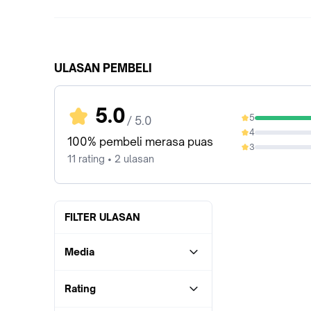
ULASAN PEMBELI
5.0
5
/ 5.0
100%
4
0%
100% pembeli merasa puas
3
0%
11 rating • 2 ulasan
FILTER ULASAN
Media
Rating