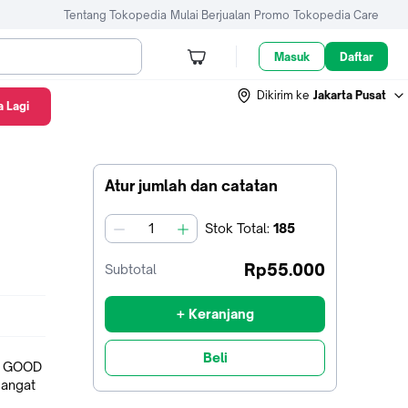
Tentang Tokopedia
Mulai Berjualan
Promo
Tokopedia Care
Masuk
Daftar
Dikirim ke
Jakarta Pusat
 Lagi
Atur jumlah dan catatan
Stok
Total
:
185
jumlah
Rp55.000
Subtotal
+ Keranjang
Beli